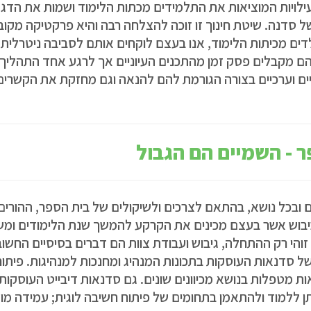
OUTDOOR T והוא מתייחס לפעילויות המוציאות את התלמידים מכתות הלימוד ושמות את ה
ת חינוך ולא סוג של סדנה. שיטת חינוך זו זוכה להצלחה רבה והיא פרקטיקה מק
ים מכיתות הלימוד, אנו בעצם לוקחים אותם לסביבה ניטרלית;
. הם מקבלים פסק זמן מהתכנים העיוניים אך לרגע אחד התהליך ה
ניים וערכיים בצורה הגורמת להם להנאה וגם מחזקת את הקשרים
ר - השמיים הם הגבול
ם ובכל נושא, בהתאם לצרכים ולשיקולים של בית הספר, ההורים
י כיבוש אשר בעצם מכינים את הקרקע להמשך שנת הלימודים ומ
והי רק ההתחלה, גיבוש ועבודת צוות הם דברים בסיסיים החשוב
 סדנאות העוסקות בתכונות המנהיג ומחנכות למנהיגות. פיתוח
ות מטפלות בנושא מכיוונים שונים. גם סדנאות דיבייט העוסקות
יתן ללמוד ולהתאמן בתחומים של פיתוח חשיבה לוגית; עמידה מו